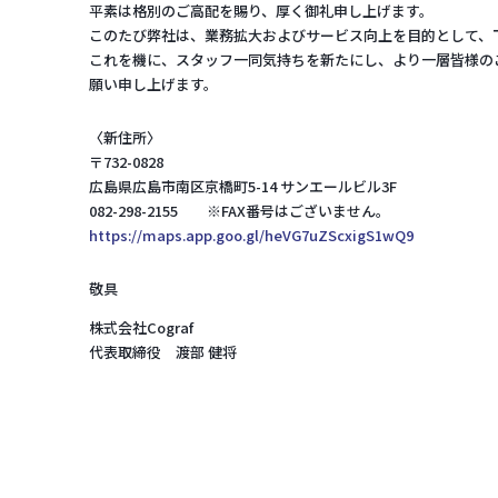
平素は格別のご高配を賜り、厚く御礼申し上げます。
このたび弊社は、業務拡大およびサービス向上を目的として、
これを機に、スタッフ一同気持ちを新たにし、より一層皆様の
願い申し上げます。
〈新住所〉
〒732-0828
広島県広島市南区京橋町5-14 サンエールビル3F
082-298-2155 ※FAX番号はございません。
https://maps.app.goo.gl/heVG7uZScxigS1wQ9
敬具
株式会社Cograf
代表取締役 渡部 健将