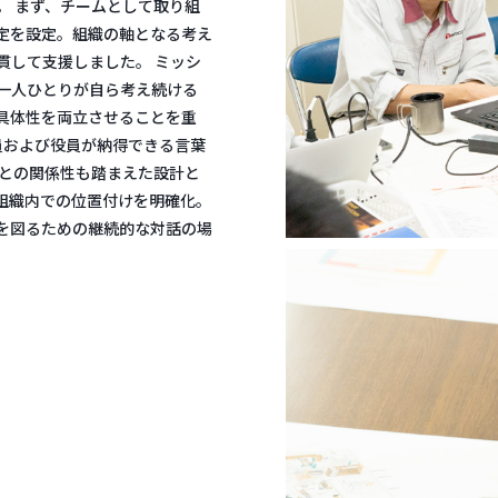
。 まず、チームとして取り組
策定を設定。組織の軸となる考え
貫して支援しました。 ミッシ
一人ひとりが自ら考え続ける
具体性を両立させることを重
員および役員が納得できる言葉
念との関係性も踏まえた設計と
組織内での位置付けを明確化。
を図るための継続的な対話の場