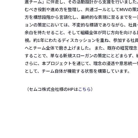
進チーム」に伴走し、その活動設計から支援を行いました
むべき役割や進め方を整理し、共通ゴールとしてMVVの
方を構想段階から言語化し、最終的な表現に至るまでを一
ョンの策定においては、不変的な標語でありながら、社員
余白を持たせること、そして組織全体が同じ方向を向ける
視。約1年にわたるディスカッションを重ね、参加する社
へとチーム全体で磨き上げました。 また、既存の経営理
することで、単なる新規スローガンの策定にとどまらず、
さらに、本プロジェクトを通じて、理念の浸透や意思統一
として、チーム自体が機能する状態を構築しています。
（セムコ株式会社様のHPは
こちら
）