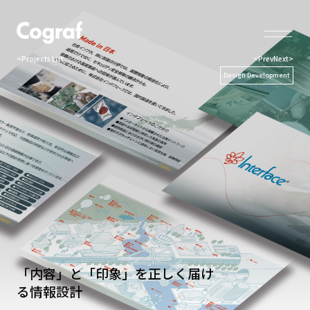
<Projects List
<Prev
Next>
Design Development
「内容」と「印象」を正しく届け
る情報設計