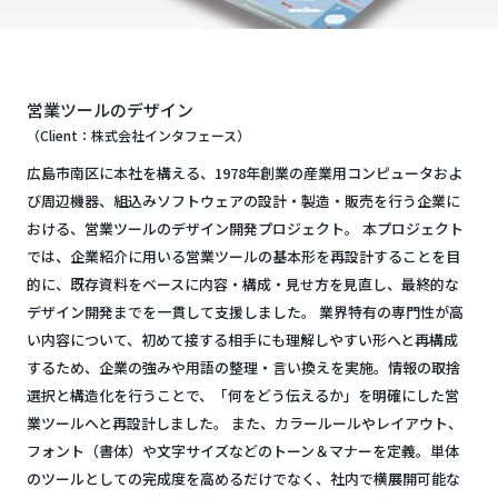
営業ツールのデザイン
（Client：株式会社インタフェース）
広島市南区に本社を構える、1978年創業の産業用コンピュータおよ
び周辺機器、組込みソフトウェアの設計・製造・販売を行う企業に
おける、営業ツールのデザイン開発プロジェクト。 本プロジェクト
では、企業紹介に用いる営業ツールの基本形を再設計することを目
的に、既存資料をベースに内容・構成・見せ方を見直し、最終的な
デザイン開発までを一貫して支援しました。 業界特有の専門性が高
い内容について、初めて接する相手にも理解しやすい形へと再構成
するため、企業の強みや用語の整理・言い換えを実施。情報の取捨
選択と構造化を行うことで、「何をどう伝えるか」を明確にした営
業ツールへと再設計しました。 また、カラールールやレイアウト、
フォント（書体）や文字サイズなどのトーン＆マナーを定義。単体
のツールとしての完成度を高めるだけでなく、社内で横展開可能な